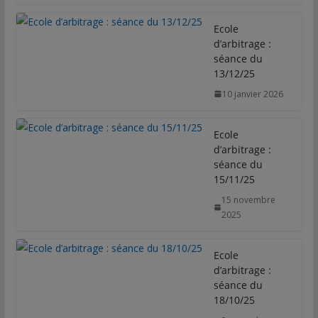
e
t
k
i
t
b
t
e
l
a
Ecole
o
e
d
g
d’arbitrage :
o
r
I
e
séance du
k
n
r
13/12/25
10 janvier 2026
Ecole
d’arbitrage :
séance du
15/11/25
15 novembre
2025
Ecole
d’arbitrage :
séance du
18/10/25