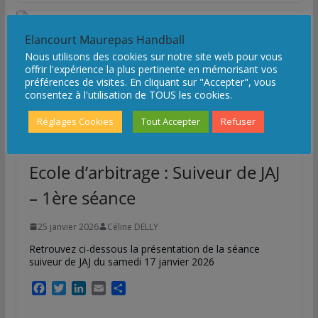
Loisirs HAND Fest’ 2025
Elancourt Maurepas Handball
14 avril 2025
Nous utilisons des cookies sur notre site web pour vous
offrir l'expérience la plus pertinente en mémorisant vos
La formation :
préférences de visites. En cliquant sur "Accepter", vous
consentez à l'utilisation de TOUS les cookies.
Réglages Cookies
Tout Accepter
Refuser
ECOLE D'ARBITRAGE
FORMATION
Ecole d’arbitrage : Suiveur de JAJ
– 1ère séance
25 janvier 2026
Céline DELLY
Retrouvez ci-dessous la présentation de la séance
suiveur de JAJ du samedi 17 janvier 2026
F
T
L
E
P
a
w
i
m
a
c
i
n
a
r