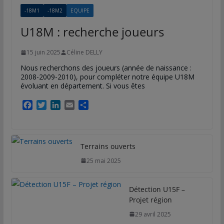
-18M1
-18M2
EQUIPE
U18M : recherche joueurs
15 juin 2025
Céline DELLY
Nous recherchons des joueurs (année de naissance :
2008-2009-2010), pour compléter notre équipe U18M
évoluant en département. Si vous êtes
F
T
L
E
P
a
w
i
m
a
c
i
n
a
r
e
t
k
i
t
b
t
e
l
a
Terrains ouverts
o
e
d
g
25 mai 2025
o
r
I
e
k
n
r
Détection U15F –
Projet région
29 avril 2025