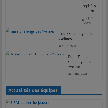
des
trophées
de la NHL
12 juin
2025
Finale Challenge des
Yvelines
6 juin 2025
Demi-Finale
Challenge des
Yvelines
11 mai 2025
Actualités des équipes