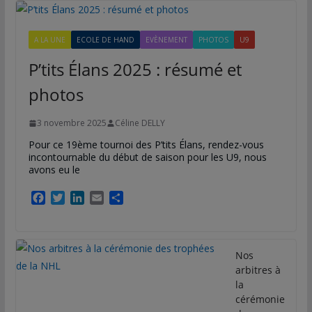
A LA UNE
ECOLE DE HAND
EVÈNEMENT
PHOTOS
U9
P’tits Élans 2025 : résumé et
photos
3 novembre 2025
Céline DELLY
Pour ce 19ème tournoi des P’tits Élans, rendez-vous
incontournable du début de saison pour les U9, nous
avons eu le
F
T
L
E
P
a
w
i
m
a
c
i
n
a
r
e
t
k
i
t
b
t
e
l
a
Nos
o
e
d
g
arbitres à
o
r
I
e
la
k
n
r
cérémonie