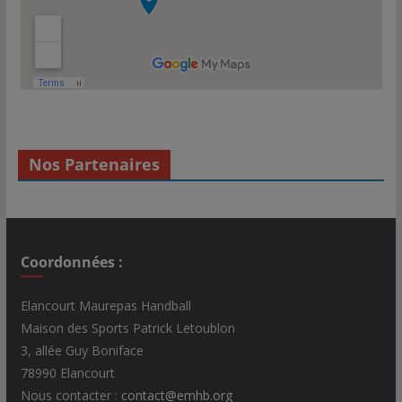
Nos Partenaires
Coordonnées :
Elancourt Maurepas Handball
Maison des Sports Patrick Letoublon
3, allée Guy Boniface
78990 Elancourt
Nous contacter :
contact@emhb.org