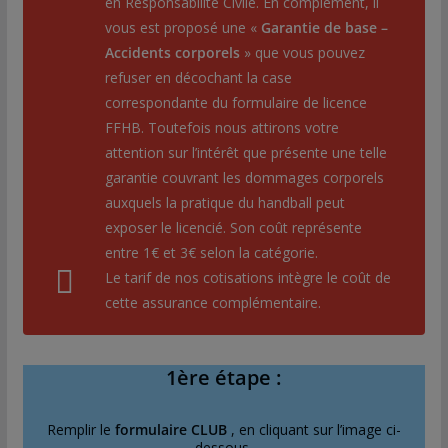
en Responsabilité Civile. En complément, il
vous est proposé une «
Garantie de base –
Accidents corporels
» que vous pouvez
refuser en décochant la case
correspondante du formulaire de licence
FFHB. Toutefois nous attirons votre
attention sur l’intérêt que présente une telle
garantie couvrant les dommages corporels
auxquels la pratique du handball peut
exposer le licencié. Son coût représente
entre 1€ et 3€ selon la catégorie.
Le tarif de nos cotisations intègre le coût de
cette assurance complémentaire.
1ère étape :
Remplir le
formulaire CLUB
, en cliquant sur l’image ci-
dessous.