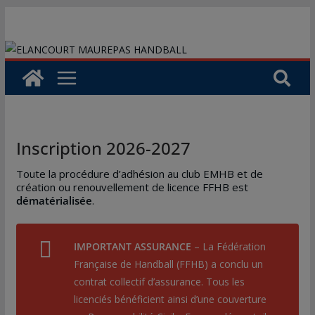
Passer
au
contenu
Inscription 2026-2027
Toute la procédure d’adhésion au club EMHB et de
création ou renouvellement de licence FFHB est
dématérialisée
.
IMPORTANT ASSURANCE
– La Fédération
Française de Handball (FFHB) a conclu un
contrat collectif d’assurance. Tous les
licenciés bénéficient ainsi d’une couverture