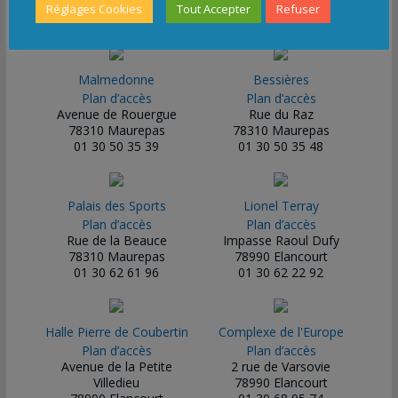
Réglages Cookies
Tout Accepter
Refuser
Vous pouvez
télécharger le plan et adresse des gymnases
.
Malmedonne
Bessières
Plan d’accès
Plan d’accès
Avenue de Rouergue
Rue du Raz
78310 Maurepas
78310 Maurepas
01 30 50 35 39
01 30 50 35 48
Palais des Sports
Lionel Terray
Plan d’accès
Plan d’accès
Rue de la Beauce
Impasse Raoul Dufy
78310 Maurepas
78990 Elancourt
01 30 62 61 96
01 30 62 22 92
Halle Pierre de Coubertin
Complexe de l'Europe
Plan d’accès
Plan d’accès
Avenue de la Petite
2 rue de Varsovie
Villedieu
78990 Elancourt