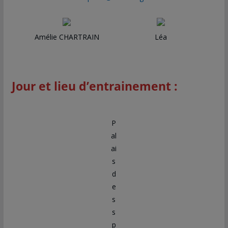
Amélie CHARTRAIN
Léa
Jour et lieu d’entrainement :
P
al
ai
s
d
e
s
s
p