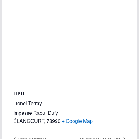
LIEU
Lionel Terray
Impasse Raoul Dufy
ÉLANCOURT
,
78990
+ Google Map
Ecole d’arbitrage
Tournoi des Ladies 2025