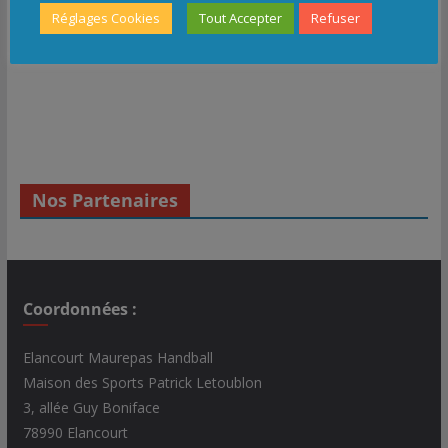
Réglages Cookies
Tout Accepter
Refuser
Nos Partenaires
Coordonnées :
Elancourt Maurepas Handball
Maison des Sports Patrick Letoublon
3, allée Guy Boniface
78990 Elancourt