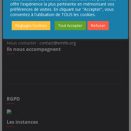
offrir l'expérience la plus pertinente en mémorisant vos
préférences de visites. En cliquant sur "Accepter", vous
Elancourt Maurepas Handball
consentez à l'utilisation de TOUS les cookies.
Maison des Sports Patrick Letoublon
Réglages Cookies
Tout Accepter
Refuser
3, allée Guy Boniface
78990 Elancourt
Nous contacter :
contact@emhb.org
Ils nous accompagnent
RGPD
Les instances