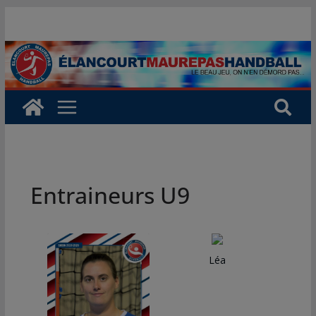
Passer
au
contenu
Entraineurs U9
Léa