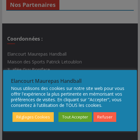
Nos Partenaires
Coordonnées :
Elancourt Maurepas Handball
Maison des Sports Patrick Letoublon
3, allée Guy Boniface
78990 Elancourt
Elancourt Maurepas Handball
Nous contacter :
contact@emhb.org
Nous utilisons des cookies sur notre site web pour vous
Ils nous accompagnent
offrir l'expérience la plus pertinente en mémorisant vos
préférences de visites. En cliquant sur "Accepter", vous
consentez à l'utilisation de TOUS les cookies.
Réglages Cookies
Tout Accepter
Refuser