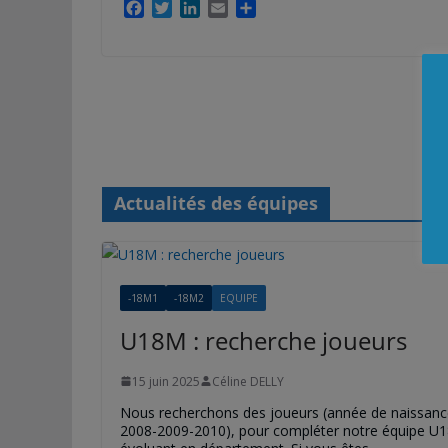
F
T
L
E
P
a
w
i
m
a
c
i
n
a
r
e
t
k
i
t
b
t
e
l
a
o
e
d
g
o
r
I
e
k
n
r
Actualités des équipes
-18M1
-18M2
EQUIPE
U18M : recherche joueurs
15 juin 2025
Céline DELLY
Nous recherchons des joueurs (année de naissanc
2008-2009-2010), pour compléter notre équipe U