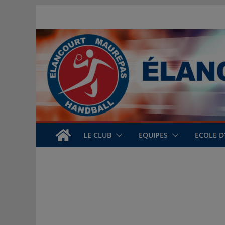
Passer
au
contenu
LE CLUB
EQUIPES
ECOLE D