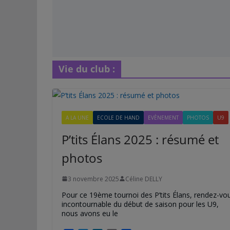
Vie du club :
A LA UNE
ECOLE DE HAND
EVÈNEMENT
PHOTOS
U9
P’tits Élans 2025 : résumé et
photos
3 novembre 2025
Céline DELLY
Pour ce 19ème tournoi des P’tits Élans, rendez-vo
incontournable du début de saison pour les U9,
nous avons eu le