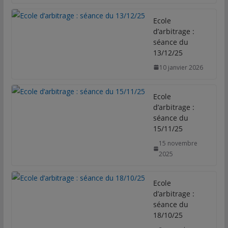
e
t
k
i
t
b
t
e
l
a
Ecole
o
e
d
g
d’arbitrage :
o
r
I
e
séance du
k
n
r
13/12/25
10 janvier 2026
Ecole
d’arbitrage :
séance du
15/11/25
15 novembre
2025
Ecole
d’arbitrage :
séance du
18/10/25