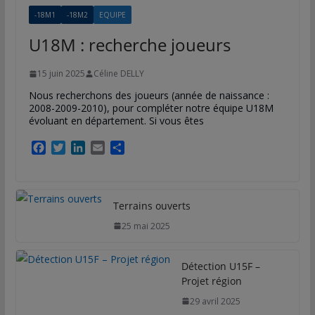
-18M1
-18M2
EQUIPE
U18M : recherche joueurs
15 juin 2025
Céline DELLY
Nous recherchons des joueurs (année de naissance :
2008-2009-2010), pour compléter notre équipe U18M
évoluant en département. Si vous êtes
F
T
L
E
P
a
w
i
m
a
c
i
n
a
r
e
t
k
i
t
b
t
e
l
a
Terrains ouverts
o
e
d
g
25 mai 2025
o
r
I
e
k
n
r
Détection U15F –
Projet région
29 avril 2025