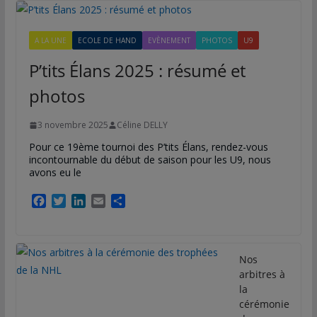
A LA UNE
ECOLE DE HAND
EVÈNEMENT
PHOTOS
U9
P’tits Élans 2025 : résumé et
photos
3 novembre 2025
Céline DELLY
Pour ce 19ème tournoi des P’tits Élans, rendez-vous
incontournable du début de saison pour les U9, nous
avons eu le
F
T
L
E
P
a
w
i
m
a
c
i
n
a
r
e
t
k
i
t
b
t
e
l
a
Nos
o
e
d
g
arbitres à
o
r
I
e
la
k
n
r
cérémonie