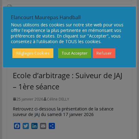
Loisirs HAND Fest’ 2025
Elancourt Maurepas Handball
14 avril 2025
Nous utilisons des cookies sur notre site web pour vous
offrir l'expérience la plus pertinente en mémorisant vos
La formation :
préférences de visites. En cliquant sur "Accepter", vous
consentez à l'utilisation de TOUS les cookies.
Réglages Cookies
Tout Accepter
Refuser
ECOLE D'ARBITRAGE
FORMATION
Ecole d’arbitrage : Suiveur de JAJ
– 1ère séance
25 janvier 2026
Céline DELLY
Retrouvez ci-dessous la présentation de la séance
suiveur de JAJ du samedi 17 janvier 2026
F
T
L
E
P
a
w
i
m
a
c
i
n
a
r