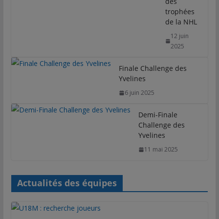
des
trophées
de la NHL
12 juin
2025
Finale Challenge des
Yvelines
6 juin 2025
Demi-Finale
Challenge des
Yvelines
11 mai 2025
Actualités des équipes