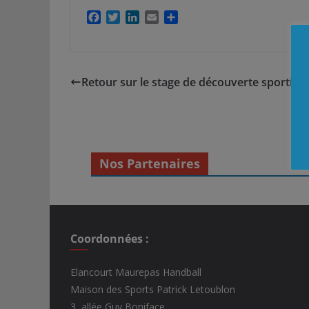
F
T
L
E
P
a
w
i
m
a
c
i
n
a
r
e
t
k
i
t
b
t
e
l
a
Retour sur le stage de découverte sportif de 
o
e
d
g
o
r
I
e
k
n
r
Nos Partenaires
Coordonnées :
Elancourt Maurepas Handball
Maison des Sports Patrick Letoublon
3, allée Guy Boniface