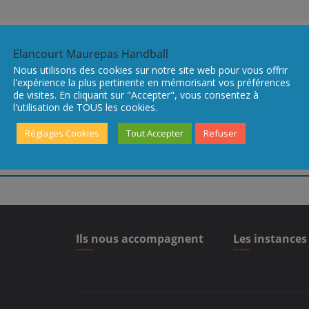
Elancourt Maurepas Handball
Nous utilisons des cookies sur notre site web pour vous offrir
la ville d’Elancourt
Des entraineurs et dirigea
l'expérience la plus pertinente en mémorisant vos préférences
de visites. En cliquant sur "Accepter", vous consentez à
l'utilisation de TOUS les cookies.
Réglages Cookies
Tout Accepter
Refuser
Ils nous accompagnent
Les instances