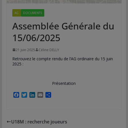
AG
DOCUMENTS
Assemblée Générale du
15/06/2025
21 juin 2025
Céline DELLY
Retrouvez le compte rendu de l’AG ordinaire du 15 juin
2025 :
Présentation
F
T
L
E
P
a
w
i
m
a
c
i
n
a
r
e
t
k
i
t
b
t
e
l
a
U18M : recherche joueurs
o
e
d
g