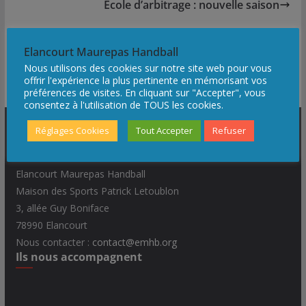
o
r
I
e
Ecole d’arbitrage : nouvelle saison
k
n
r
Elancourt Maurepas Handball
Nos Partenaires
Nous utilisons des cookies sur notre site web pour vous
offrir l'expérience la plus pertinente en mémorisant vos
préférences de visites. En cliquant sur "Accepter", vous
consentez à l'utilisation de TOUS les cookies.
Réglages Cookies
Tout Accepter
Refuser
Coordonnées :
Elancourt Maurepas Handball
Maison des Sports Patrick Letoublon
3, allée Guy Boniface
78990 Elancourt
Nous contacter :
contact@emhb.org
Ils nous accompagnent