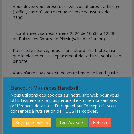
Vous devez vous présenter avec vos affaires d’arbitrage
( sifflet, carton), votre tenue et vos chaussures de
hand.
–
confirmés
: samedi 9 mars 2024 de 10h30 à 12h30
au Palais des Sports de Plaisir (salle de réunion).
Pour cette séance, nous allons aborder la faute ainsi
que le placement et déplacement de l’arbitre, seul ou en
binôme.
Vous n’aurez pas besoin de votre tenue de hand, juste
de quoi prendre des notes.
Elancourt Maurepas Handball
Nous utilisons des cookies sur notre site web pour vous
F
T
L
E
P
offrir l'expérience la plus pertinente en mémorisant vos
a
w
i
m
a
préférences de visites. En cliquant sur "Accepter", vous
c
i
n
a
r
consentez à l'utilisation de TOUS les cookies.
e
t
k
i
t
b
t
e
l
a
Réglages Cookies
Tout Accepter
Refuser
Ladies 2024 : toutes les photos ;)
o
e
d
g
o
r
I
e
Assemblée Générale 2024