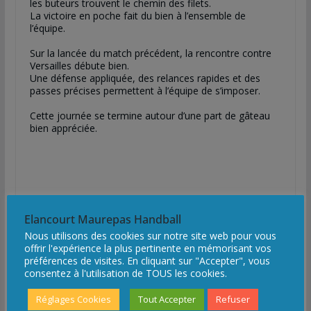
les buteurs trouvent le chemin des filets.
La victoire en poche fait du bien à l’ensemble de
l’équipe.
Sur la lancée du match précédent, la rencontre contre
Versailles débute bien.
Une défense appliquée, des relances rapides et des
passes précises permettent à l’équipe de s’imposer.
Cette journée se termine autour d’une part de gâteau
bien appréciée.
Elancourt Maurepas Handball
F
T
L
E
P
Nous utilisons des cookies sur notre site web pour vous
a
w
i
m
a
offrir l'expérience la plus pertinente en mémorisant vos
préférences de visites. En cliquant sur "Accepter", vous
c
i
n
a
r
consentez à l'utilisation de TOUS les cookies.
e
t
k
i
t
b
t
e
l
a
Les -15M passent le 1er tour de la coupe des
Réglages Cookies
Tout Accepter
Refuser
o
e
d
g