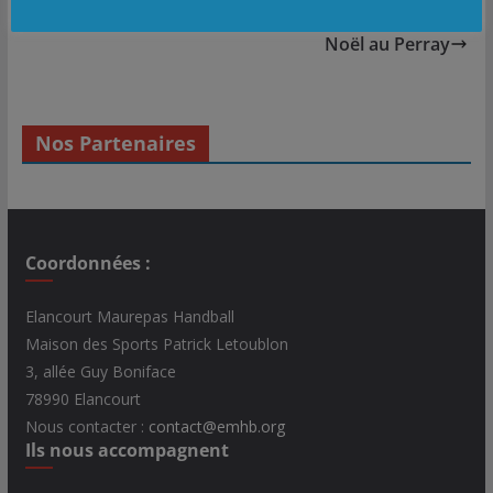
o
r
I
e
Yvelines
k
n
r
Noël au Perray
Nos Partenaires
Coordonnées :
Elancourt Maurepas Handball
Maison des Sports Patrick Letoublon
3, allée Guy Boniface
78990 Elancourt
Nous contacter :
contact@emhb.org
Ils nous accompagnent