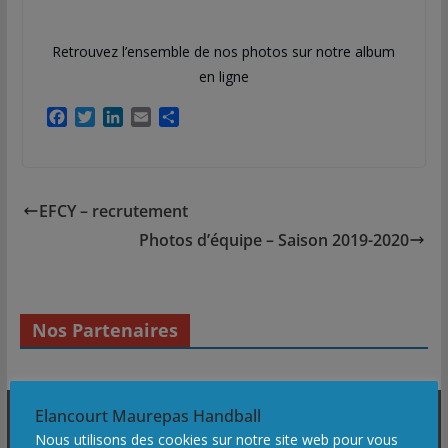
Retrouvez l’ensemble de nos photos sur notre album
en ligne
F
T
L
E
P
a
w
i
m
a
c
i
n
a
r
e
t
k
i
t
b
t
e
l
a
EFCY – recrutement
o
e
d
g
o
r
I
e
Photos d’équipe – Saison 2019-2020
k
n
r
Nos Partenaires
Elancourt Maurepas Handball
Coordonnées :
Nous utilisons des cookies sur notre site web pour vous