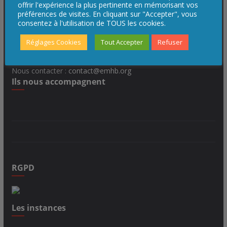
offrir l'expérience la plus pertinente en mémorisant vos
préférences de visites. En cliquant sur "Accepter", vous
Elancourt Maurepas Handball
consentez à l'utilisation de TOUS les cookies.
Maison des Sports Patrick Letoublon
Réglages Cookies
Tout Accepter
Refuser
3, allée Guy Boniface
78990 Elancourt
Nous contacter :
contact@emhb.org
Ils nous accompagnent
RGPD
Les instances