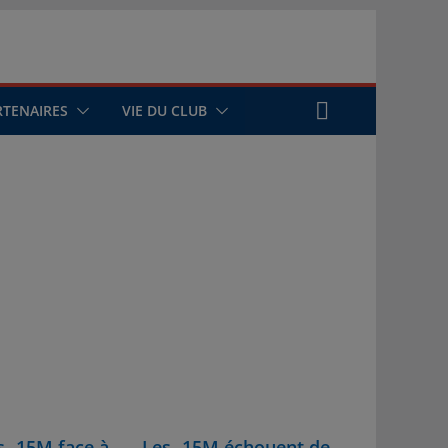
RTENAIRES
VIE DU CLUB
s -15M face à
Les -15M échouent de