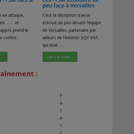
peu face à Versailles
e en attaque,
C’est la déception d’avoir
te … … et
échoué de peu devant l’équipe
appes prend le
de Versailles, partenaire par
e contre-
ailleurs de l’entente SQY VGP,
qui était ...
e…
Lire La Suite…
trainement :
P
a
l
a
i
s