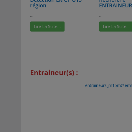
région
ENTRAINEUR
...
...
Lire La Suite…
Lire La Suite…
Entraineur(s) :
entraineurs_m15m@emh