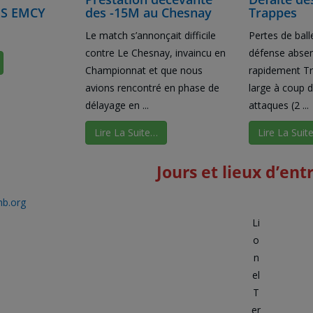
S EMCY
des -15M au Chesnay
Trappes
Le match s’annonçait difficile
Pertes de ball
contre Le Chesnay, invaincu en
défense absen
Championnat et que nous
rapidement Tr
avions rencontré en phase de
large à coup d
délayage en ...
attaques (2 ...
Lire La Suite…
Lire La Suit
Jours et lieux d’en
b.org
Li
o
n
el
T
er