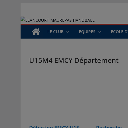
Passer
au
contenu
LE CLUB
EQUIPES
ECOLE D
U15M4 EMCY Département
Détection EMCY U15
Recherche