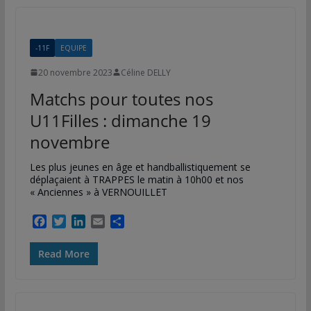
o
e
d
g
o
r
I
e
k
n
r
-11F
EQUIPE
20 novembre 2023
Céline DELLY
Matchs pour toutes nos
U11Filles : dimanche 19
novembre
Les plus jeunes en âge et handballistiquement se
déplaçaient à TRAPPES le matin à 10h00 et nos
« Anciennes » à VERNOUILLET
F
T
L
E
P
a
w
i
m
a
c
i
n
a
r
Read More
e
t
k
i
t
b
t
e
l
a
o
e
d
g
o
r
I
e