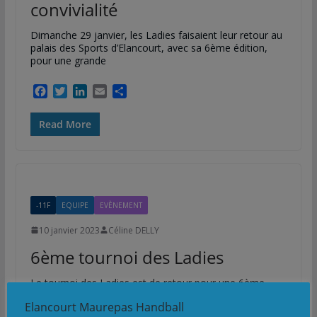
convivialité
Dimanche 29 janvier, les Ladies faisaient leur retour au
palais des Sports d’Elancourt, avec sa 6ème édition,
pour une grande
F
T
L
E
P
a
w
i
m
a
c
i
n
a
r
Read More
e
t
k
i
t
b
t
e
l
a
o
e
d
g
o
r
I
e
k
n
r
-11F
EQUIPE
EVÈNEMENT
10 janvier 2023
Céline DELLY
6ème tournoi des Ladies
Le tournoi des Ladies est de retour pour une 6ème
édition.Ce tournoi réservé aux U11F (années de
Elancourt Maurepas Handball
naissance 2012 à