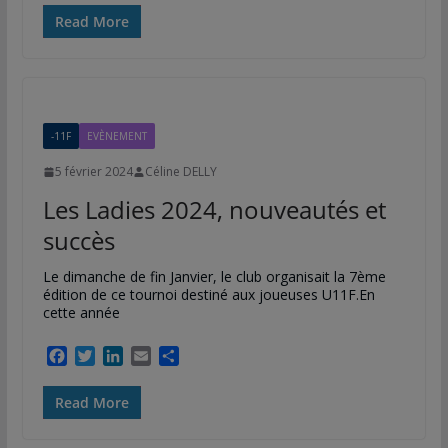
c
i
n
a
r
Read More
e
t
k
i
t
b
t
e
l
a
o
e
d
g
o
r
I
e
k
n
r
-11F
EVÈNEMENT
5 février 2024
Céline DELLY
Les Ladies 2024, nouveautés et
succès
Le dimanche de fin Janvier, le club organisait la 7ème
édition de ce tournoi destiné aux joueuses U11F.En
cette année
F
T
L
E
P
a
w
i
m
a
c
i
n
a
r
Read More
e
t
k
i
t
b
t
e
l
a