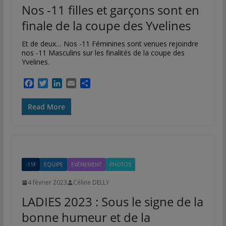
Nos -11 filles et garçons sont en
finale de la coupe des Yvelines
Et de deux… Nos -11 Féminines sont venues rejoindre
nos -11 Masculins sur les finalités de la coupe des
Yvelines.
F
T
L
E
P
a
w
i
m
a
c
i
n
a
r
Read More
e
t
k
i
t
b
t
e
l
a
o
e
d
g
o
r
I
e
k
n
r
-11F
EQUIPE
EVÈNEMENT
PHOTOS
4 février 2023
Céline DELLY
LADIES 2023 : Sous le signe de la
bonne humeur et de la