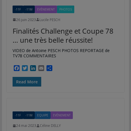
k
n
r
-11F
-11M
EVÈNEMENT
PHOTOS
26 juin 2023
Lucile PESCH
Finalités Challenge et Coupe 78
… une très belle réussite!
VIDEO de Antoine PESCH PHOTOS REPORTAGE de
TV78 COMMENTAIRES
F
T
L
E
P
a
w
i
m
a
c
i
n
a
r
Read More
e
t
k
i
t
b
t
e
l
a
o
e
d
g
o
r
I
e
k
n
r
-11F
-11M
EQUIPE
EVÈNEMENT
24 mai 2023
Céline DELLY