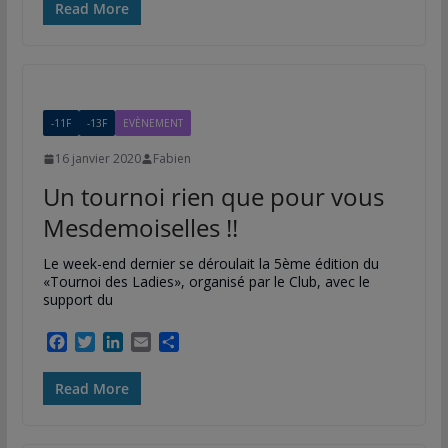
c
i
n
a
r
Read More
e
t
k
i
t
b
t
e
l
a
o
e
d
g
o
r
I
e
k
n
r
-11F
-13F
EVÈNEMENT
16 janvier 2020
Fabien
Un tournoi rien que pour vous
Mesdemoiselles !!
Le week-end dernier se déroulait la 5ème édition du
«Tournoi des Ladies», organisé par le Club, avec le
support du
F
T
L
E
P
a
w
i
m
a
c
i
n
a
r
Read More
e
t
k
i
t
b
t
e
l
a
o
e
d
g