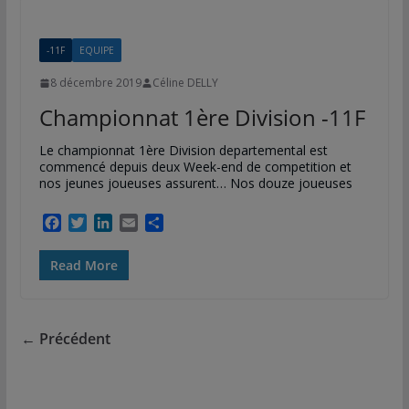
o
r
I
e
k
n
r
-11F
EQUIPE
8 décembre 2019
Céline DELLY
Championnat 1ère Division -11F
Le championnat 1ère Division departemental est
commencé depuis deux Week-end de competition et
nos jeunes joueuses assurent… Nos douze joueuses
F
T
L
E
P
a
w
i
m
a
c
i
n
a
r
Read More
e
t
k
i
t
b
t
e
l
a
o
e
d
g
o
r
I
e
← Précédent
k
n
r